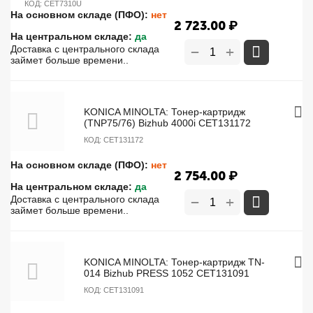
КОД:
CET7310U
На основном складе (ПФО):
нет
2 723.00
₽
На центральном складе:
да
+
Доставка с центрального склада
−
займет больше времени..
KONICA MINOLTA: Тонер-картридж
(TNP75/76) Bizhub 4000i CET131172
КОД:
CET131172
На основном складе (ПФО):
нет
2 754.00
₽
На центральном складе:
да
+
Доставка с центрального склада
−
займет больше времени..
KONICA MINOLTA: Тонер-картридж TN-
014 Bizhub PRESS 1052 CET131091
КОД:
CET131091