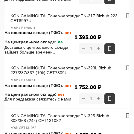
KONICA MINOLTA: Тонер-картридж TN-217 Bizhub 223
CET6997U
КОД:
CET6997U
На основном складе (ПФО):
нет
1 393.00
₽
На центральном складе:
да
+
Доставка с центрального склада
−
займет больше времени..
KONICA MINOLTA: Тонер-картридж TN-323L Bizhub
227/287/367 (10k) CET7309U
КОД:
CET7309U
На основном складе (ПФО):
нет
1 752.00
₽
На центральном складе:
нет
+
−
Для предзаказа свяжитесь с нами
KONICA MINOLTA: Тонер-картридж TN-325 Bizhub
308/368 (24k) CET131082
КОД:
CET131082
На основном складе (ПФО):
нет