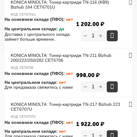
KONICA MINOLTA: Тонер-картридж TN-116 (KB9)
Bizhub 164 CET6701U
КОД:
CET6701U
На основном складе (ПФО):
нет
1 202.00
₽
На центральном складе:
да
+
Доставка с центрального склада
−
займет больше времени..
KONICA MINOLTA: Тонер-картридж TN-211 Bizhub
200/222/250/282 CET6706
КОД:
CET6706
На основном складе (ПФО):
нет
998.00
₽
На центральном складе:
нет
+
−
Для предзаказа свяжитесь с нами
KONICA MINOLTA: Тонер-картридж TN-217 Bizhub 223
CET6707U
КОД:
CET6707U
На основном складе (ПФО):
нет
1 922.00
₽
На центральном складе:
нет
+
−
Для предзаказа свяжитесь с нами