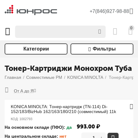
+7(846)927-98-88
0
Категории
Фильтры
Тонер-Картриджи Монохром Туба
Главная
/
Совместимые РМ
/
KONICA MINOLTA
/
Тонер-Картри
От А до Я
KONICA MINOLTA: Тонер-картридж (TN-114) Di-
152/183/BizHub 162/163/180/210 (совместимый) 11k
КОД:
1002793
993.00
₽
На основном складе (ПФО):
да
На центральном складе:
нет
+