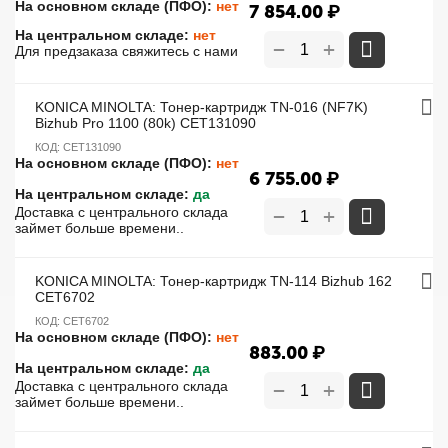
На основном складе (ПФО):
нет
7 854.00
₽
На центральном складе:
нет
+
−
Для предзаказа свяжитесь с нами
KONICA MINOLTA: Тонер-картридж TN-016 (NF7K)
Bizhub Pro 1100 (80k) CET131090
КОД:
CET131090
На основном складе (ПФО):
нет
6 755.00
₽
На центральном складе:
да
+
Доставка с центрального склада
−
займет больше времени..
KONICA MINOLTA: Тонер-картридж TN-114 Bizhub 162
CET6702
КОД:
CET6702
На основном складе (ПФО):
нет
883.00
₽
На центральном складе:
да
+
Доставка с центрального склада
−
займет больше времени..