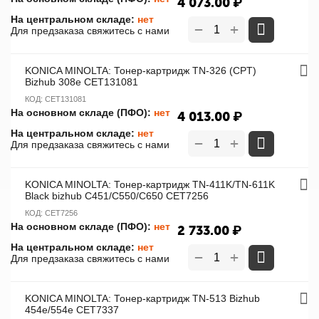
4 073.00
₽
На центральном складе:
нет
+
−
Для предзаказа свяжитесь с нами
KONICA MINOLTA: Тонер-картридж TN-326 (CPT)
Bizhub 308e CET131081
КОД:
CET131081
На основном складе (ПФО):
нет
4 013.00
₽
На центральном складе:
нет
+
−
Для предзаказа свяжитесь с нами
KONICA MINOLTA: Тонер-картридж TN-411K/TN-611K
Black bizhub C451/C550/C650 CET7256
КОД:
CET7256
На основном складе (ПФО):
нет
2 733.00
₽
На центральном складе:
нет
+
−
Для предзаказа свяжитесь с нами
KONICA MINOLTA: Тонер-картридж TN-513 Bizhub
454e/554e CET7337