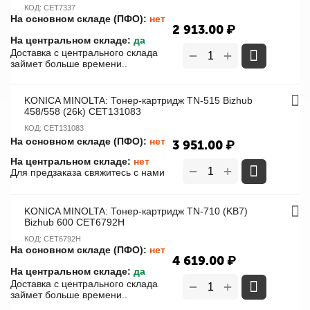
КОД:
CET7337
На основном складе (ПФО):
нет
2 913.00
₽
На центральном складе:
да
+
Доставка с центрального склада
−
займет больше времени..
KONICA MINOLTA: Тонер-картридж TN-515 Bizhub
458/558 (26k) CET131083
КОД:
CET131083
На основном складе (ПФО):
нет
3 951.00
₽
На центральном складе:
нет
+
−
Для предзаказа свяжитесь с нами
KONICA MINOLTA: Тонер-картридж TN-710 (KB7)
Bizhub 600 CET6792H
КОД:
CET6792H
На основном складе (ПФО):
нет
4 619.00
₽
На центральном складе:
да
+
Доставка с центрального склада
−
займет больше времени..