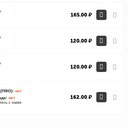
а
165.00
₽
а
120.00
₽
а
120.00
₽
 (ПФО):
нет
162.00
₽
аде:
нет
тесь с нами