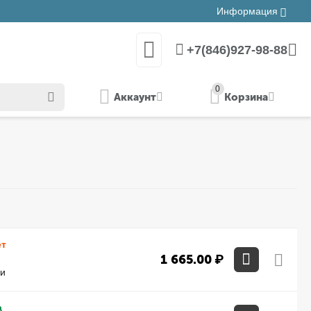
Информация
+7(846)927-98-88
0
Аккаунт
Корзина
ет
1 665.00
₽
ми
а