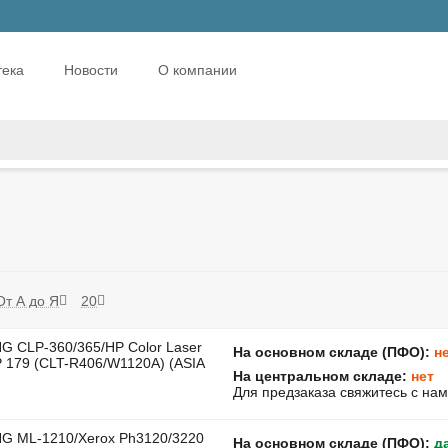
тека
Новости
О компании
От А до Я
20
 CLP-360/365/HP Color Laser
На основном складе (ПФО):
н
 179 (CLT-R406/W1120A) (ASIA
На центральном складе:
нет
Для предзаказа свяжитесь с на
 ML-1210/Xerox Ph3120/3220
На основном складе (ПФО):
д