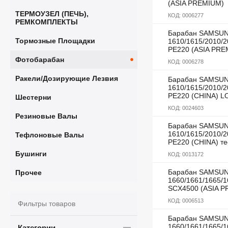
(ASIA PREMIUM)
ТЕРМОУЗЕЛ (ПЕЧЬ),
КОД:
0006277
РЕМКОМПЛЕКТЫ
Барабан SAMSUN
Тормозные Площадки
1610/1615/2010/2
РЕ220 (ASIA PRE
Фотобарабан
КОД:
0006278
Ракели/Дозирующие Лезвия
Барабан SAMSUN
1610/1615/2010/2
РЕ220 (CHINA) L
Шестерни
КОД:
0024603
Резиновые Валы
Барабан SAMSUN
1610/1615/2010/2
Тефлоновые Валы
РЕ220 (CHINA) те
Бушинги
КОД:
0013172
Барабан SAMSUN
Прочее
1660/1661/1665/
SCX4500 (ASIA 
КОД:
0006513
Фильтры товаров
Барабан SAMSUN
1660/1661/1665/
Категории