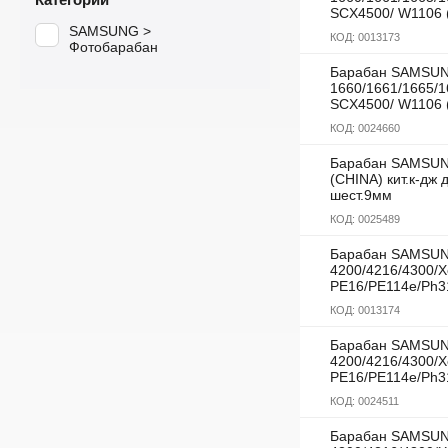
SCX4500/ W1106 
SAMSUNG >
КОД:
0013173
Фотобарабан
Барабан SAMSUN
1660/1661/1665/
SCX4500/ W1106 
КОД:
0024660
Барабан SAMSUN
(CHINA) кит.к-дж 
шест.9мм
КОД:
0025489
Барабан SAMSUN
4200/4216/4300/
РЕ16/PE114e/Ph31
КОД:
0013174
Барабан SAMSUN
4200/4216/4300/
РЕ16/PE114e/Ph3
КОД:
0024511
Барабан SAMSUN