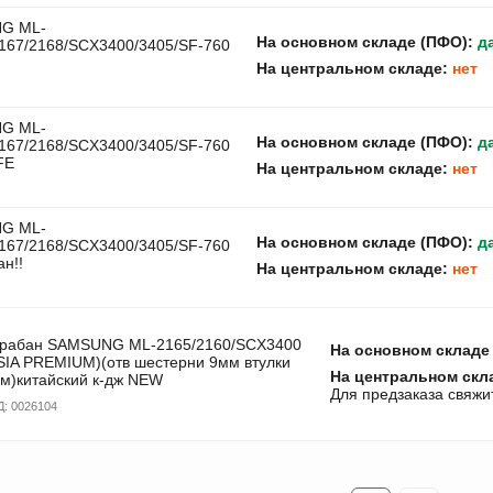
G ML-
На основном складе (ПФО):
д
2167/2168/SCX3400/3405/SF-760
На центральном складе:
нет
G ML-
На основном складе (ПФО):
д
2167/2168/SCX3400/3405/SF-760
FE
На центральном складе:
нет
G ML-
На основном складе (ПФО):
д
2167/2168/SCX3400/3405/SF-760
ан!!
На центральном складе:
нет
рабан SAMSUNG ML-2165/2160/SCX3400
На основном складе
SIA PREMIUM)(отв шестерни 9мм втулки
На центральном скл
м)китайский к-дж NEW
Для предзаказа свяжи
Д:
0026104