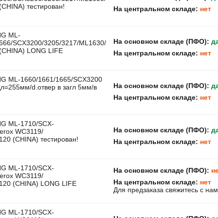
(CHINA) тестирован!
На центральном складе:
нет
G ML-
На основном складе (ПФО):
д
1666/SCX3200/3205/3217/ML1630/
(CHINA) LONG LIFE
На центральном складе:
нет
G ML-1660/1661/1665/SCX3200
На основном складе (ПФО):
д
дл=255мм/d.отвер в загл 5мм/в
На центральном складе:
нет
G ML-1710/SCX-
На основном складе (ПФО):
д
Xerox WC3119/
20 (CHINA) тестирован!
На центральном складе:
нет
G ML-1710/SCX-
На основном складе (ПФО):
н
Xerox WC3119/
На центральном складе:
нет
120 (CHINA) LONG LIFE
Для предзаказа свяжитесь с на
G ML-1710/SCX-