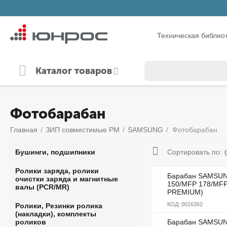
Техническая библио
Каталог товаров
Фотобарабан
Главная
/
ЗИП совместимые РМ
/
SAMSUNG
/
Фотобарабан
Бушинги, подшипники
Сортировать по:
Ролики заряда, ролики
Барабан SAMSUNG
очистки заряда и магнитные
150/MFP 178/MFP
валы (PCR/MR)
PREMIUM)
КОД:
0016362
Ролики, Резинки ролика
(накладки), комплекты
роликов
Барабан SAMSUNG