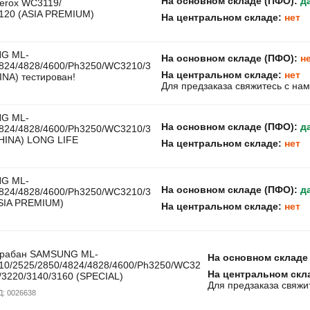
На основном складе (ПФО):
д
Xerox WC3119/
120 (ASIA PREMIUM)
На центральном складе:
нет
G ML-
На основном складе (ПФО):
н
4824/4828/4600/Ph3250/WC3210/3
На центральном складе:
нет
INA) тестирован!
Для предзаказа свяжитесь с на
G ML-
На основном складе (ПФО):
д
4824/4828/4600/Ph3250/WC3210/3
CHINA) LONG LIFE
На центральном складе:
нет
G ML-
На основном складе (ПФО):
д
4824/4828/4600/Ph3250/WC3210/3
ASIA PREMIUM)
На центральном складе:
нет
рабан SAMSUNG ML-
На основном складе
10/2525/2850/4824/4828/4600/Ph3250/WC32
На центральном скл
/3220/3140/3160 (SPECIAL)
Для предзаказа свяжи
Д:
0026638