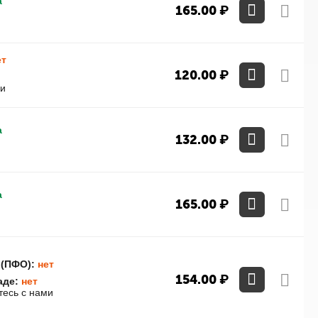
а
165.00
₽
ет
120.00
₽
ми
а
132.00
₽
а
165.00
₽
 (ПФО):
нет
154.00
₽
аде:
нет
тесь с нами