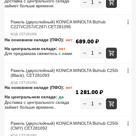
+
Доставка с центрального склада
−
займет больше времени..
Ракель (двухслойный) KONICA MINOLTA Bizhub
C227i/C257i/C287i CET281095
КОД:
CET281095
На основном складе (ПФО):
нет
689.00
₽
На центральном складе:
нет
+
−
Для предзаказа свяжитесь с нами
Ракель (двухслойный) KONICA MINOLTA Bizhub C250i
(Black), CET281093
КОД:
CET281093
На основном складе (ПФО):
нет
1 281.00
₽
На центральном складе:
да
+
Доставка с центрального склада
−
займет больше времени..
Ракель (двухслойный) KONICA MINOLTA Bizhub C250i
(CMY) CET281092
КОД:
CET281092