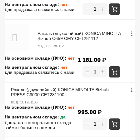
На центральном складе:
нет
+
−
Для предзаказа свяжитесь с нами
Ракель (двухслойный) KONICA MINOLTA
Bizhub C659 CMY CET281112
КОД:
CET281112
На основном складе (ПФО):
нет
1 181.00
₽
На центральном складе:
нет
+
−
Для предзаказа свяжитесь с нами
Ракель (двухслойный) KONICA MINOLTA Bizhub
PRESS C6000 CET281100
КОД:
CET281100
На основном складе (ПФО):
нет
995.00
₽
На центральном складе:
да
+
Доставка с центрального склада
−
займет больше времени..