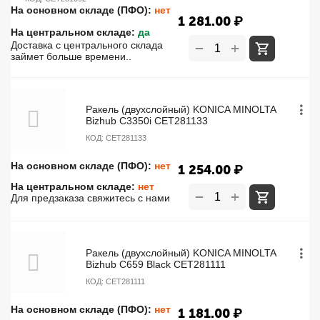
На основном складе (ПФО):
нет
1 281.00
₽
На центральном складе:
да
+
Доставка с центрального склада
−
займет больше времени..
Ракель (двухслойный) KONICA MINOLTA
Bizhub C3350i CET281133
КОД:
CET281133
На основном складе (ПФО):
нет
1 254.00
₽
На центральном складе:
нет
+
−
Для предзаказа свяжитесь с нами
Ракель (двухслойный) KONICA MINOLTA
Bizhub C659 Black CET281111
КОД:
CET281111
На основном складе (ПФО):
нет
1 181.00
₽