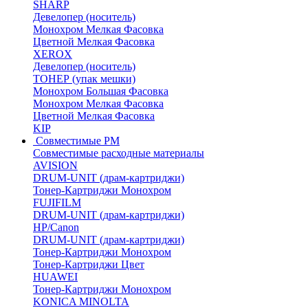
SHARP
Девелопер (носитель)
Монохром Мелкая Фасовка
Цветной Мелкая Фасовка
XEROX
Девелопер (носитель)
ТОНЕР (упак мешки)
Монохром Большая Фасовка
Монохром Мелкая Фасовка
Цветной Мелкая Фасовка
KIP
Совместимые РМ
Совместимые расходные материалы
AVISION
DRUM-UNIT (драм-картриджи)
Тонер-Картриджи Монохром
FUJIFILM
DRUM-UNIT (драм-картриджи)
HP/Canon
DRUM-UNIT (драм-картриджи)
Тонер-Картриджи Монохром
Тонер-Картриджи Цвет
HUAWEI
Тонер-Картриджи Монохром
KONICA MINOLTA