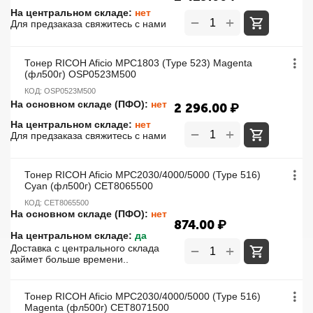
На центральном складе:
нет
+
−
Для предзаказа свяжитесь с нами
Тонер RICOH Aficio MPC1803 (Type 523) Magenta
(фл500г) OSP0523M500
КОД:
OSP0523M500
На основном складе (ПФО):
нет
2 296.00
₽
На центральном складе:
нет
+
−
Для предзаказа свяжитесь с нами
Тонер RICOH Aficio MPC2030/4000/5000 (Type 516)
Cyan (фл500г) CET8065500
КОД:
CET8065500
На основном складе (ПФО):
нет
874.00
₽
На центральном складе:
да
+
Доставка с центрального склада
−
займет больше времени..
Тонер RICOH Aficio MPC2030/4000/5000 (Type 516)
Magenta (фл500г) CET8071500