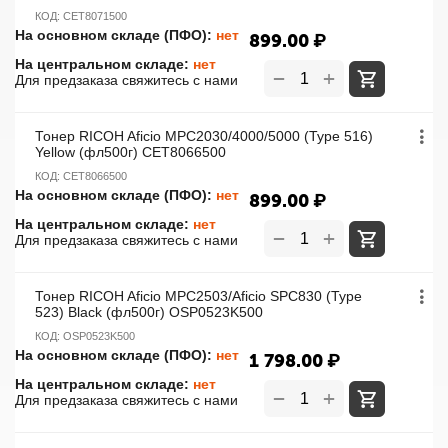
КОД:
CET8071500
На основном складе (ПФО):
нет
899.00
₽
На центральном складе:
нет
+
−
Для предзаказа свяжитесь с нами
Тонер RICOH Aficio MPC2030/4000/5000 (Type 516)
Yellow (фл500г) CET8066500
КОД:
CET8066500
На основном складе (ПФО):
нет
899.00
₽
На центральном складе:
нет
+
−
Для предзаказа свяжитесь с нами
Тонер RICOH Aficio MPC2503/Aficio SPC830 (Type
523) Black (фл500г) OSP0523K500
КОД:
OSP0523K500
На основном складе (ПФО):
нет
1 798.00
₽
На центральном складе:
нет
+
−
Для предзаказа свяжитесь с нами