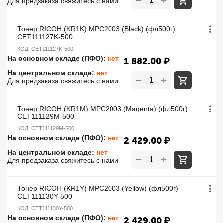
−
Для предзаказа свяжитесь с нами
Тонер RICOH (KR1K) MPC2003 (Black) (фл500г)
CET111127K-500
КОД:
CET111127K-500
На основном складе (ПФО):
нет
1 882.00
₽
На центральном складе:
нет
+
−
Для предзаказа свяжитесь с нами
Тонер RICOH (KR1M) MPC2003 (Magenta) (фл500г)
CET111129M-500
КОД:
CET111129M-500
На основном складе (ПФО):
нет
2 429.00
₽
На центральном складе:
нет
+
−
Для предзаказа свяжитесь с нами
Тонер RICOH (KR1Y) MPC2003 (Yellow) (фл500г)
CET111130Y-500
КОД:
CET111130Y-500
На основном складе (ПФО):
нет
2 429.00
₽