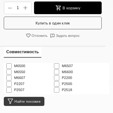
+
−
В корзину
Купить в один клик
Отложить
Задать вопрос
Совместимость
M6500
M6507
M6550
M6600
M6607
P2200
P2207
P2500
P2507
P2518
Найти похожие