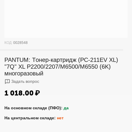
КОД:
0028548
PANTUM: Tонер-картридж (PC-211EV XL)
"7Q" XL P2200/2207/M6500/M6550 (6K)
многоразовый
Задать вопрос
1 018.00
₽
На основном складе (ПФО):
да
На центральном складе:
нет